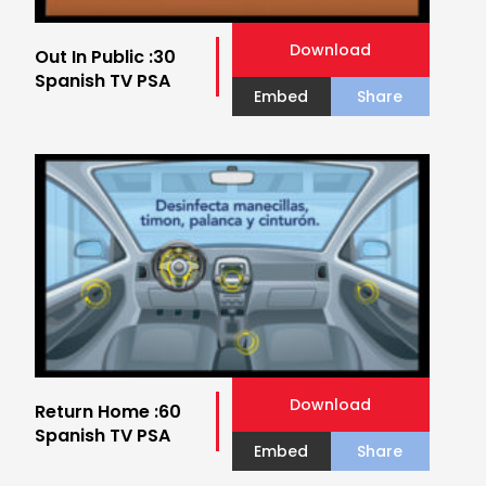
Download
Out In Public :30
Spanish TV PSA
Embed
Share
Download
Return Home :60
Spanish TV PSA
Embed
Share